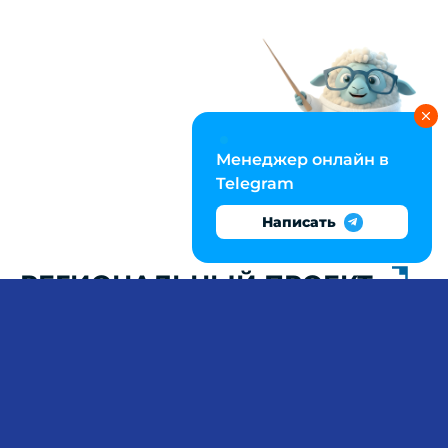
Менеджер онлайн в
Telegram
Написать
РЕГИОНАЛЬНЫЙ ПРОЕКТ:
ОТ РАСЧЁТА ВРП ДО
КЛАСТЕРНОГО АНАЛИЗА
В QGIS
Практическая значимость проекта по
региональной экономике определяется
качеством аналитики: умение рассчитать