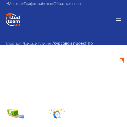
Москва
График работы
Обратная связь
Курсовой проект по
Главная /
Дисциплины /
региональной экономике
Курсовой проект по
региональной
экономике на заказ
от 2000₽
По
стоимость
согласованию
Срок