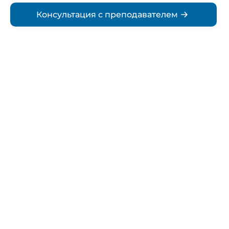
Консультация с преподавателем