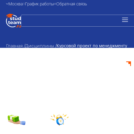
Москва
График работы
Обратная связь
Курсовой проект по менеджменту
Главная /
Дисциплины /
персонала
Курсовой проект по
менеджменту
персонала на заказ
от 2000₽
По
стоимость
согласованию
Срок