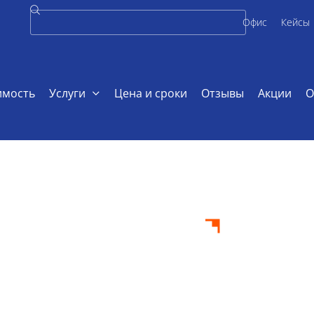
Офис
Кейсы
имость
Услуги
Цена и сроки
Отзывы
Акции
О
т по биоинженерии
оект по
ии на