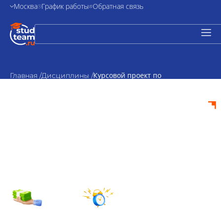
Москва
График работы
Обратная связь
Курсовой проект по
Главная /
Дисциплины /
коррекционной педагогике
Курсовой проект по
коррекционной
педагогике на заказ
от 2000₽
По
стоимость
согласованию
Срок