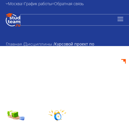
Москва
График работы
Обратная связь
Курсовой проект по
Главная /
Дисциплины /
нефтегазовому делу
Курсовой проект по
нефтегазовому
делу на заказ
от 2000₽
По
стоимость
согласованию
Срок