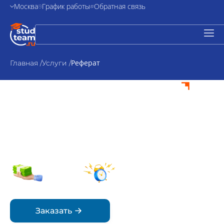
Москва
График работы
Обратная связь
Реферат
Главная /
Услуги /
Реферат на заказ
Пишем на заказ - без
нейросетей и генерации
от 500₽
По
стоимость
согласованию
Срок
Заказать