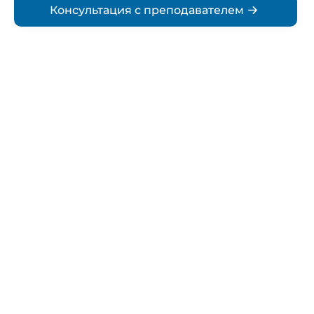
Консультация с преподавателем