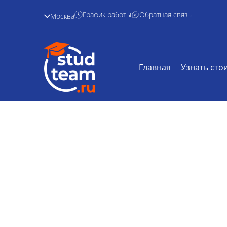
График работы
Обратная связь
Москва
Главная
Узнать сто
Реферат по биб
Главная /
Дисциплины /
Реферат по
библиотеков