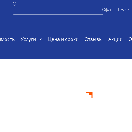
Офис
Кейсы
имость
Услуги
Цена и сроки
Отзывы
Акции
О
лиотековедению
едению на