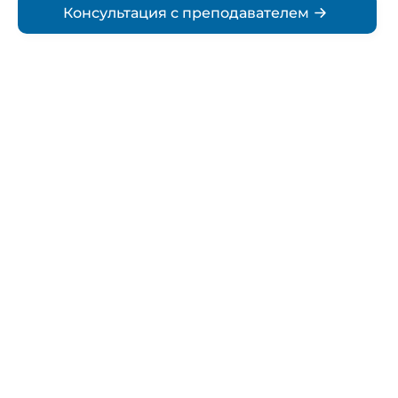
Консультация с преподавателем