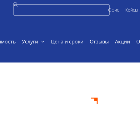
Офис
Кейсы
имость
Услуги
Цена и сроки
Отзывы
Акции
О
ходиагностике
стике на