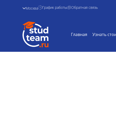
График работы
Обратная связь
Москва
Главная
Узнать сто
Реферат по пси
Главная /
Дисциплины /
Реферат по
психодиагно