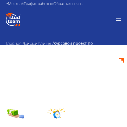
Москва
График работы
Обратная связь
Курсовой проект по
Главная /
Дисциплины /
психодиагностике
Курсовой проект по
психодиагностике
на заказ
от 2000₽
По
стоимость
согласованию
Срок