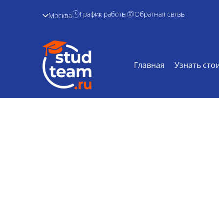
График работы
Обратная связь
Москва
Главная
Узнать сто
Курсовая работ
Главная /
Дисциплины /
Курсовая раб
водоснабже