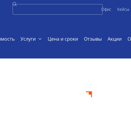
Офис
Кейсы
имость
Услуги
Цена и сроки
Отзывы
Акции
О
а по водоснабжению
ота по
нию на