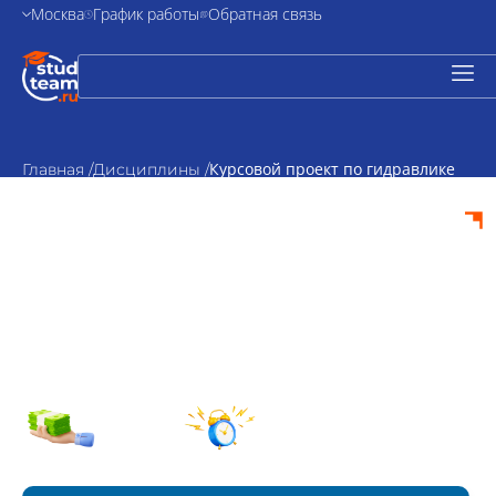
Москва
График работы
Обратная связь
Курсовой проект по гидравлике
Главная /
Дисциплины /
Курсовой проект по
гидравлике на
заказ
от 2000₽
По
стоимость
согласованию
Срок