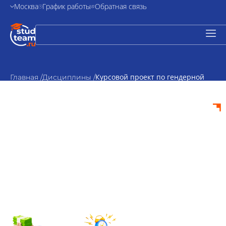
Москва
График работы
Обратная связь
Курсовой проект по гендерной
Главная /
Дисциплины /
психологии
Курсовой проект по
гендерной
психологии на
заказ
от 2000₽
По
стоимость
согласованию