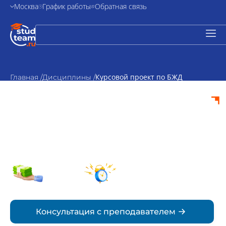
Москва
График работы
Обратная связь
Курсовой проект по БЖД
Главная /
Дисциплины /
Курсовой проект по
БЖД на заказ
от 2000₽
По
стоимость
согласованию
Срок
Консультация с преподавателем