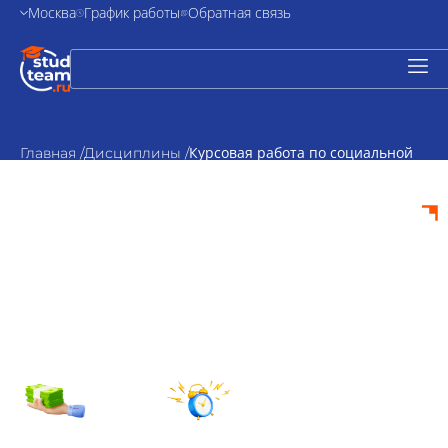
Москва
График работы
Обратная связь
Курсовая работа по социальной
Главная /
Дисциплины /
педагогике
Курсовая работа по
социальной
педагогике на заказ
от 2000₽
По
стоимость
согласованию
Срок