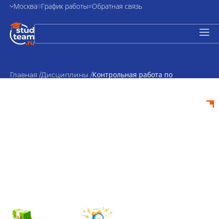
Москва
График работы
Обратная связь
Контрольная работа по
Главная /
Дисциплины /
социальной педагогике
Контрольная
работа по
социальной
педагогике на заказ
от 2500₽
По
стоимость
согласованию