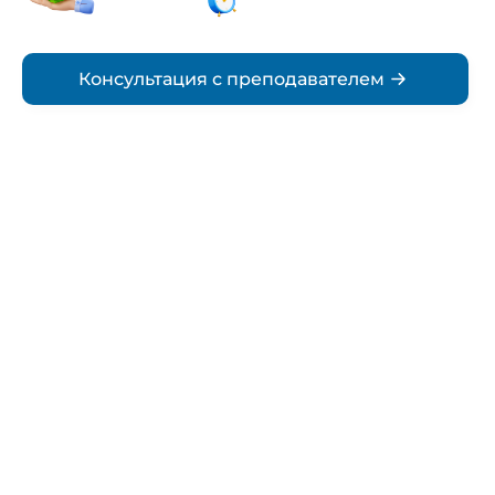
Срок
Консультация с преподавателем