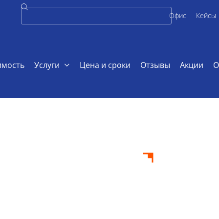
Офис
Кейсы
имость
Услуги
Цена и сроки
Отзывы
Акции
О
ота по логистике
 работа по
 заказ