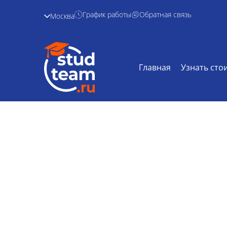
График работы
Обратная связь
Москва
Главная
Узнать сто
Контрольная раб
Главная /
Дисциплины /
Контрольная
логистике на