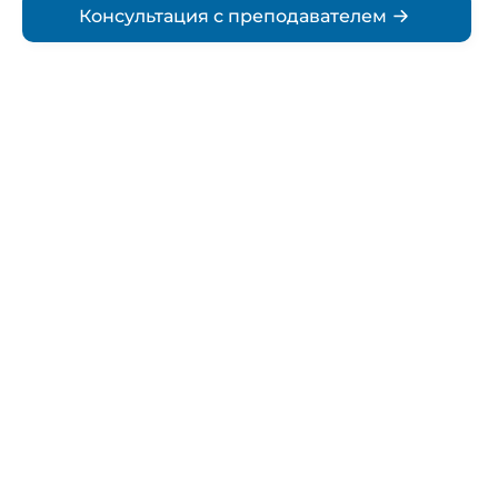
Консультация с преподавателем