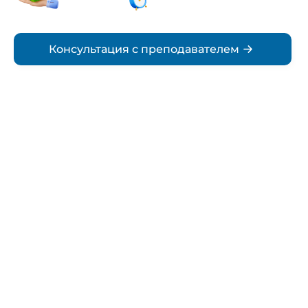
Срок
Консультация с преподавателем