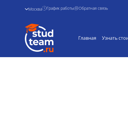
График работы
Обратная связь
Москва
Главная
Узнать сто
Контрольная ра
Главная /
Дисциплины /
Контрольная
макроэконом