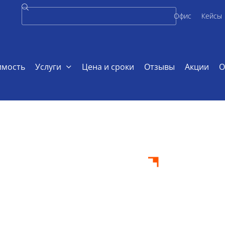
Офис
Кейсы
имость
Услуги
Цена и сроки
Отзывы
Акции
О
бота по макроэкономике
 работа по
ике на