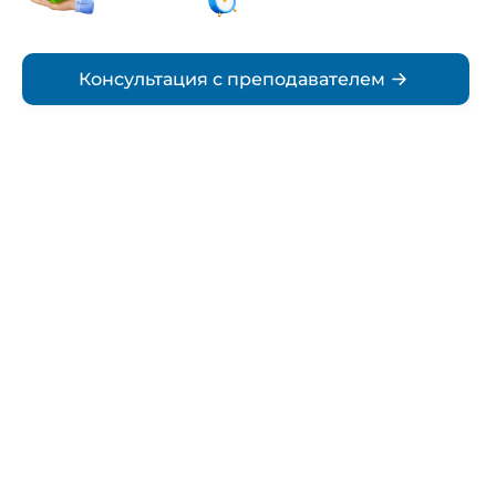
Срок
Консультация с преподавателем