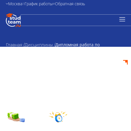
Москва
График работы
Обратная связь
Дипломная работа по
Главная /
Дисциплины /
ветеринарии
Дипломная работа
по ветеринарии на
заказ
от 5000₽
По
стоимость
согласованию
Срок