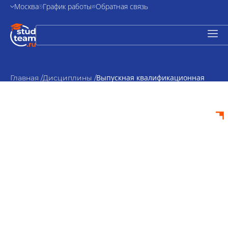
Москва
График работы
Обратная связь
Выпускная квалификационная
Главная /
Дисциплины /
работа по менеджменту
персонала
Выпускная
квалификационная
работа по
менеджменту
персонала на заказ