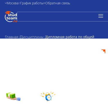
Москва
График работы
Обратная связь
Дипломная работа по общей
Главная /
Дисциплины /
педагогике
Дипломная работа
по общей
педагогике на заказ
от 5000₽
По
стоимость
согласованию
Срок