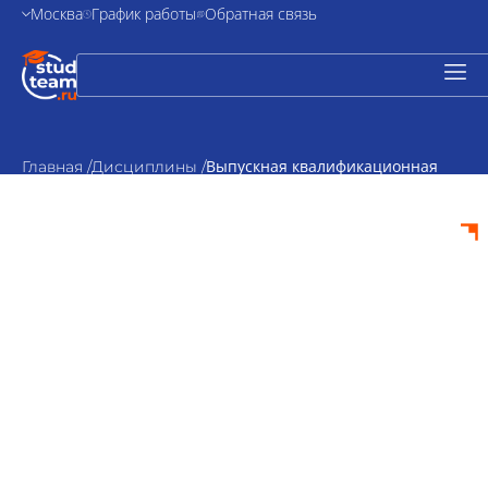
Москва
График работы
Обратная связь
Выпускная квалификационная
Главная /
Дисциплины /
работа по детской психологии
Выпускная
квалификационная
работа по детской
психологии на
заказ