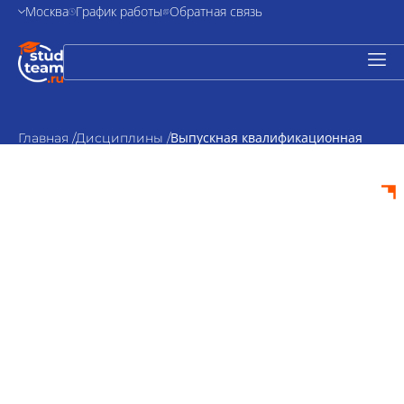
Москва
График работы
Обратная связь
Выпускная квалификационная
Главная /
Дисциплины /
работа по земельному праву
Выпускная
квалификационная
работа по
земельному праву
на заказ