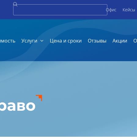
Офис
Кейсы
имость
Услуги
Цена и сроки
Отзывы
Акции
О
раво