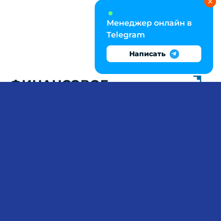
Менеджер онлайн в
Telegram
Написать
ФИНАНСОВОЕ
МОДЕЛИРОВАНИЕ И
ОЦЕНКА
ИНВЕСТИЦИОННЫХ
ПРОЕКТОВ В ВКР
Написание выпускной работы по бизнес-
планированию начинается с анализа
нормативных требований: соответствие
структуры бизнес-плана стандартам ООН
(UNIDO), учёт методических рекомендаций
Минэкономразвития и отраслевых стандартов.
Студент должен рассчитать ключевые