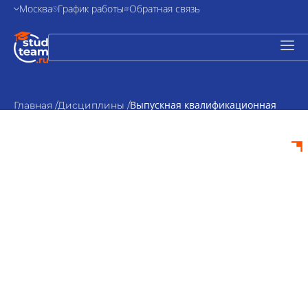
Москва
График работы
Обратная связь
Выпускная квалификационная
Главная /
Дисциплины /
работа по бизнес-планированию
Выпускная
квалификационная
работа по бизнес-
планированию на
заказ