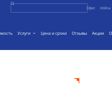
Офис
Кейсы
имость
Услуги
Цена и сроки
Отзывы
Акции
О
ификационная работа по психиатрии
ионная