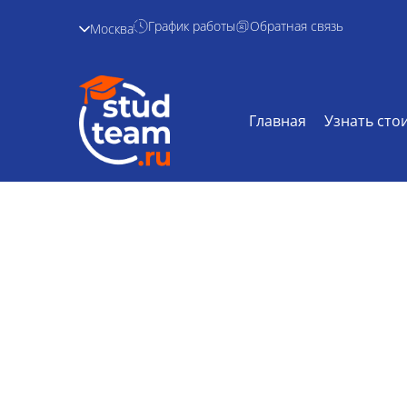
График работы
Обратная связь
Москва
Главная
Узнать сто
Выпускная квал
Главная /
Дисциплины /
Выпускная
квалификац