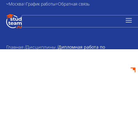
Москва
График работы
Обратная связь
Дипломная работа по
Главная /
Дисциплины /
информационным системам и
процессам
Дипломная работа
по
информационным
системам и
процессам на заказ