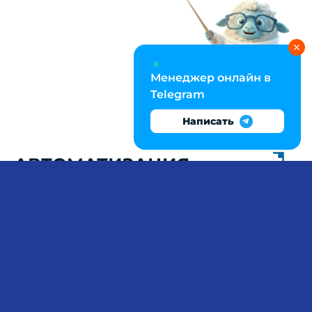
Менеджер онлайн в
Telegram
Написать
АВТОМАТИЗАЦИЯ
БИЗНЕС-ПРОЦЕССОВ: ВКР
ПО ИС С BPMN И ER-
ДИАГРАММАМИ
Сложность диплома по информационным
системам — в необходимости увязать
процессное моделирование с технической
реализацией: описать бизнес-процессы в
нотации BPMN 2.0, спроектировать
реляционную схему БД через ER-диаграммы,