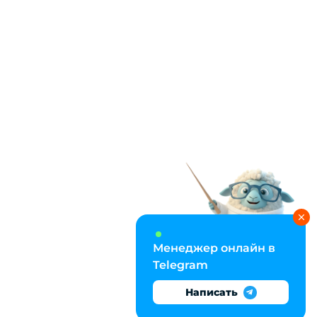
Менеджер онлайн в
Telegram
Написать