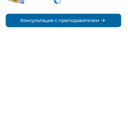
Срок
Консультация с преподавателем