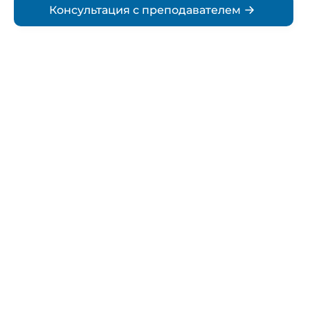
Консультация с преподавателем