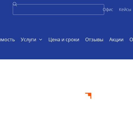
Офис
Кейсы
имость
Услуги
Цена и сроки
Отзывы
Акции
О
гии
рологии на