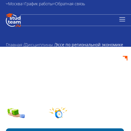
Москва
График работы
Обратная связь
Эссе по региональной экономике
Главная /
Дисциплины /
Эссе по
региональной
экономике на заказ
от 1500₽
По
стоимость
согласованию
Срок