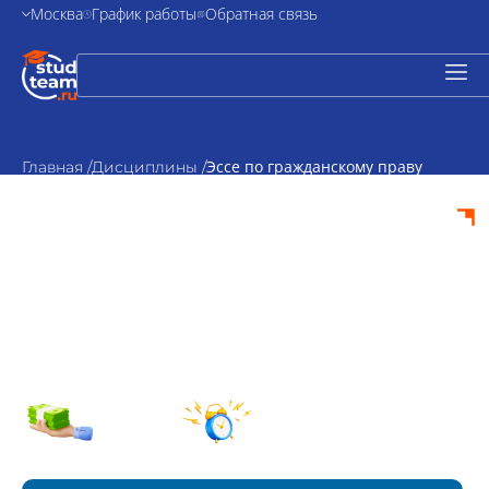
Москва
График работы
Обратная связь
Эссе по гражданскому праву
Главная /
Дисциплины /
Эссе по
гражданскому
праву на заказ
от 1500₽
По
стоимость
согласованию
Срок