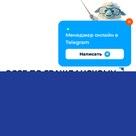
Менеджер онлайн в
Telegram
Написать
ЭССЕ ПО ГРАЖДАНСКОМУ
ПРАВУ: МЕЖДУ
АВТОНОМИЕЙ ВОЛИ И
ПУБЛИЧНЫМ ПОРЯДКОМ
Гражданское право балансирует между
принципом свободы договора (ст. 421 ГК РФ) и
императивными нормами, охраняющими
публичные интересы — без понимания
конструкции недействительности сделок