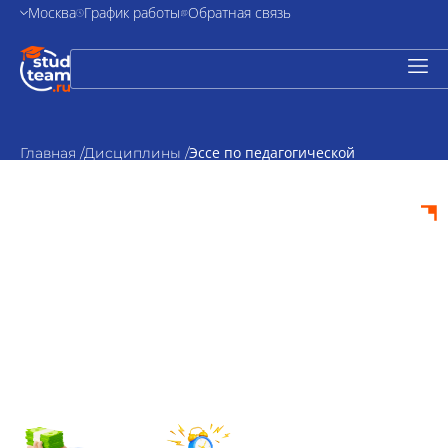
Москва
График работы
Обратная связь
Эссе по педагогической
Главная /
Дисциплины /
психологии
Эссе по
педагогической
психологии на
заказ
от 1500₽
По
стоимость
согласованию