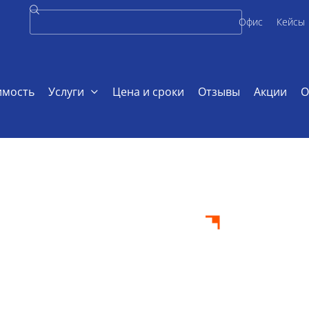
Офис
Кейсы
имость
Услуги
Цена и сроки
Отзывы
Акции
О
ификационная работа по градостроительству
ионная