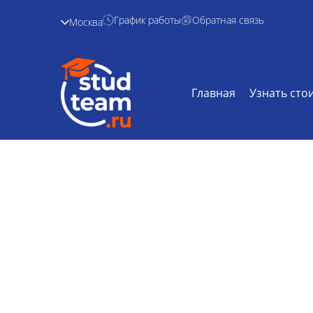
График работы
Обратная связь
Москва
Главная
Узнать сто
Выпускная квал
Главная /
Дисциплины /
Выпускная
квалификац