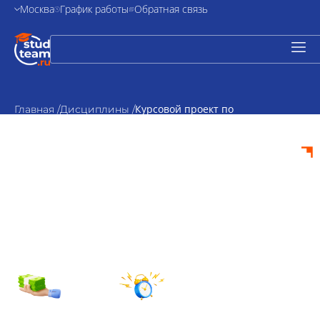
Москва
График работы
Обратная связь
Курсовой проект по
Главная /
Дисциплины /
бухгалтерскому учету
Курсовой проект по
бухгалтерскому
учету на заказ
от 2000₽
По
стоимость
согласованию
Срок