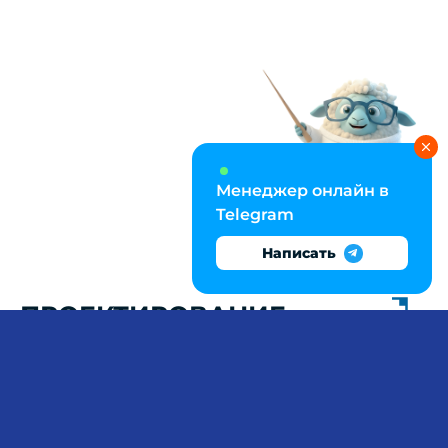
Менеджер онлайн в
Telegram
Написать
ПРОЕКТИРОВАНИЕ
УЧЕТНЫХ ПРОЦЕССОВ: ОТ
ПБУ ДО 1С
Разработка проекта по бухгалтерскому учету
требует глубокого знания ПБУ 1/2008 «Учетная
политика», 6/01 «Учет ОС», 14/2007 «НМА»,