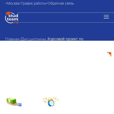
Москва
График работы
Обратная связь
Курсовой проект по
Главная /
Дисциплины /
антропологии
Курсовой проект по
антропологии на
заказ
от 1500₽
По
стоимость
согласованию
Срок