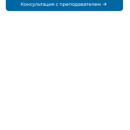
Консультация с преподавателем