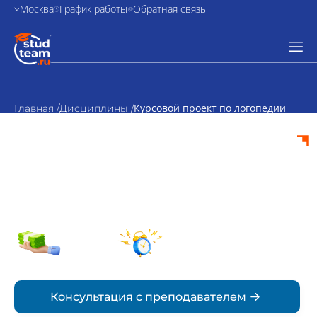
Москва
График работы
Обратная связь
Курсовой проект по логопедии
Главная /
Дисциплины /
Курсовой проект по
логопедии на заказ
от 2000₽
По
стоимость
согласованию
Срок
Консультация с преподавателем