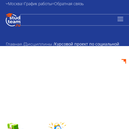
Москва
График работы
Обратная связь
Курсовой проект по социальной
Главная /
Дисциплины /
психологии
Курсовой проект по
социальной
психологии на
заказ
от 2000₽
По
стоимость
согласованию