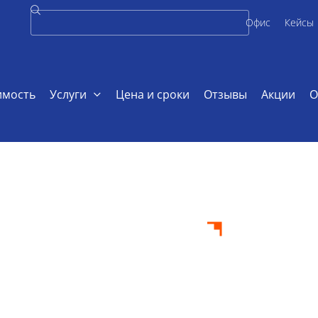
Офис
Кейсы
имость
Услуги
Цена и сроки
Отзывы
Акции
О
 по ботанике
ота по
заказ