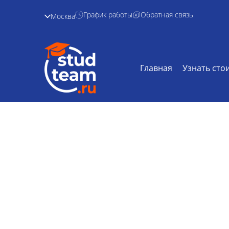
График работы
Обратная связь
Москва
Главная
Узнать сто
Курсовая работа
Главная /
Дисциплины /
Курсовая раб
ботанике на 