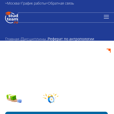
Москва
График работы
Обратная связь
Реферат по антропологии
Главная /
Дисциплины /
Реферат по
антропологии на
заказ
от 500₽
По
стоимость
согласованию
Срок