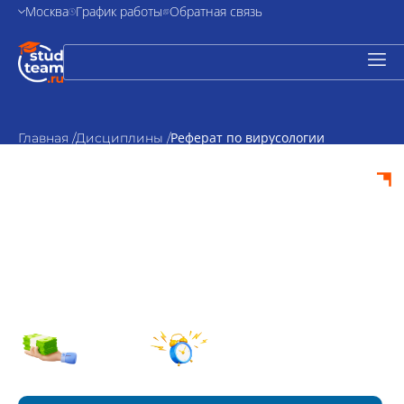
Москва
График работы
Обратная связь
Реферат по вирусологии
Главная /
Дисциплины /
Реферат по
вирусологии на
заказ
от 500₽
По
стоимость
согласованию
Срок