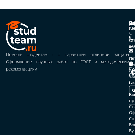
Ра
Иф
До
Гл
Пр
Ке
ра
О
Ст
ко
Ка
ав
ус
Помощь студентам - с гарантией отличной защиты
По
Ав
Оформление научных работ по ГОСТ и методическим
м
Це
рекомендациям
Со
и
Ак
се
Уз
ср
ст
Га
Ст
Вы
ав
Во
пр
От
Ст
Оф
До
Сп
Во
Па
Ву