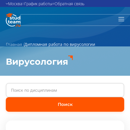
Москва
График работы
Обратная связь
Дипломная работа по вирусологии
Главная /
Вирусология
Поиск