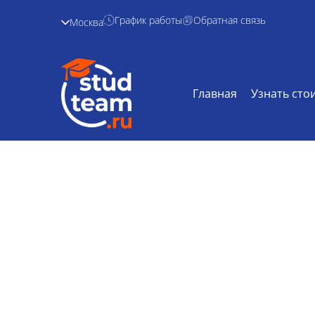
График работы
Обратная связь
Москва
Главная
Узнать сто
Решение задач 
Главная /
Дисциплины /
Решение зад
истории на з