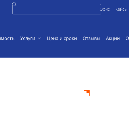
Офис
Кейсы
имость
Услуги
Цена и сроки
Отзывы
Акции
О
по истории
ач по
аказ